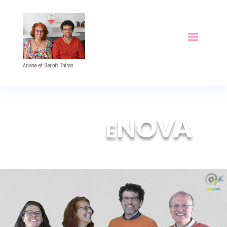
Ariane et Benoît Thiran
eNOVA