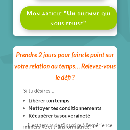
Mon article "Un dilemme qui
nous épuise"
Prendre 2 jours pour faire le point sur
votre relation au temps…
Relevez-vous
le défi ?
Si tu désires…
Libérer ton temps
Nettoyer tes conditionnements
Récupérer ta souveraineté
… il est temps de t’inscrire à l’expérience
immersive et transformatrice :